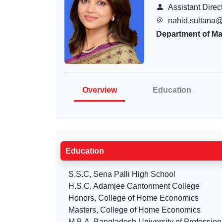
Assistant Direc
nahid.sultana
Department of M
Overview
Education
Education
S.S.C, Sena Palli High School
H.S.C, Adamjee Cantonment College
Honors, College of Home Economics
Masters, College of Home Economics
M.B.A, Bangladesh University of Profession