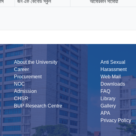
র্স
জন এফ কেনেডি স্কুল
আমেরিকান সামোয়া
About the University
Anti Sexual
Career
Harassment
Procurement
Web Mail
NOC
Downloads
Admission
FAQ
CHSR
Library
BUP Research Centre
Gallery
APA
Privacy Policy