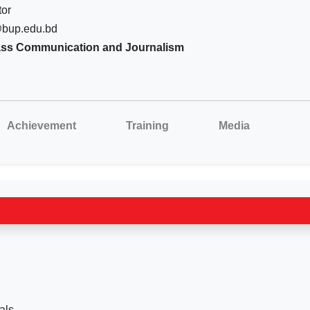
tor
@bup.edu.bd
ass Communication and Journalism
Achievement
Training
Media
als